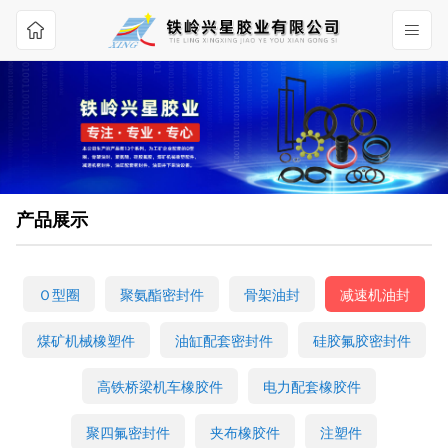
产品展示
Ｏ型圈
聚氨酯密封件
骨架油封
减速机油封
煤矿机械橡塑件
油缸配套密封件
硅胶氟胶密封件
高铁桥梁机车橡胶件
电力配套橡胶件
聚四氟密封件
夹布橡胶件
注塑件